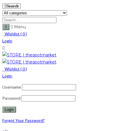
Search
Menu
Wishlist (
0
)
Login
Wishlist (
0
)
Login
Username
Password
Forgot Your Password?