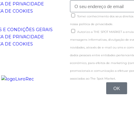
CA DE PRIVACIDADE
CA DE COOKIES
Tomei conhecimento dos seus direitos
nossa politica de privacidade.
 E CONDIÇÕES GERAIS
Autorizo a THE SPOT MARKET a enviar
CA DE PRIVACIDADE
mensagens informativas, divulgação de even
CA DE COOKIES
novidades, através de e-mail ou sms e co
dados pessoais entre entidades pertence
económico, para efeitos de marketing (c
promocionais e comunicação a efetuar por
associadas ao The Spot Market.
OK