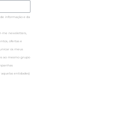
 de informação e da
-me newsletters,
tos, ofertas e
municar os meus
ntes ao mesmo grupo
ampanhas
 aquelas entidades)