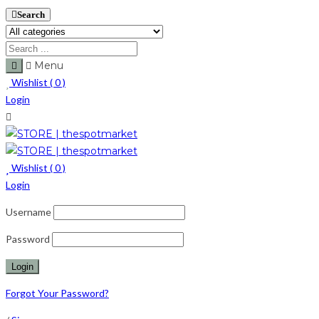
Search
Menu
Wishlist (
0
)
Login
Wishlist (
0
)
Login
Username
Password
Forgot Your Password?