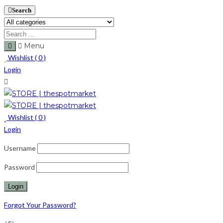
Search
Menu
Wishlist (
0
)
Login
Wishlist (
0
)
Login
Username
Password
Forgot Your Password?