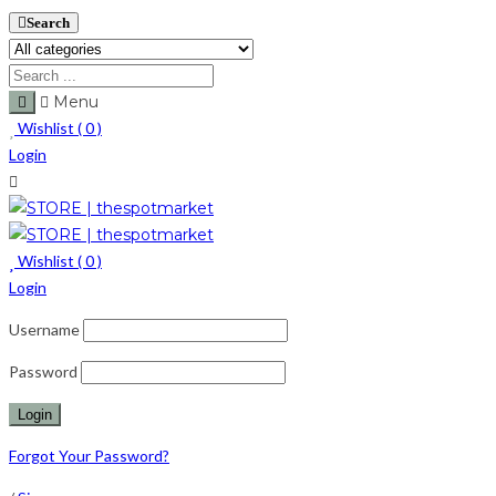
Search
Menu
Wishlist (
0
)
Login
Wishlist (
0
)
Login
Username
Password
Forgot Your Password?