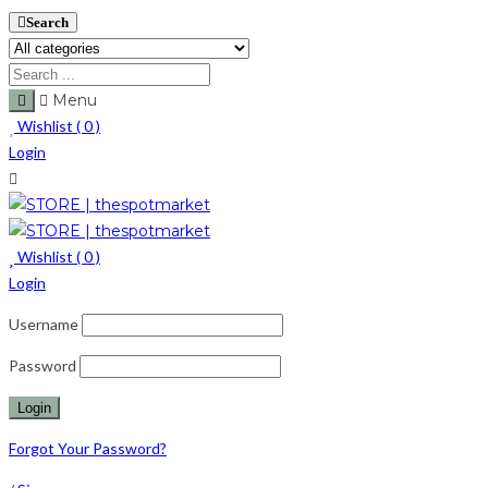
Search
Menu
Wishlist (
0
)
Login
Wishlist (
0
)
Login
Username
Password
Forgot Your Password?