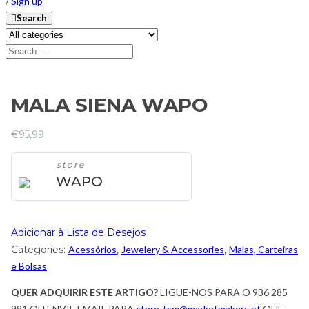
/
Sign up
Search
MALA SIENA WAPO
€
95,99
store
WAPO
Adicionar à Lista de Desejos
Categories:
Acessórios
,
Jewelery & Accessories
,
Malas, Carteiras
e Bolsas
QUER ADQUIRIR ESTE ARTIGO?
LIGUE-NOS PARA O 936 285
991 OU ENVIE EMAIL PARA
store-tsm@marketmakers.pt
QUE