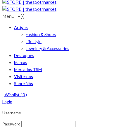
Menu
≡
╳
Artigos
Fashion & Shoes
Lifestyle
Jewelery & Accessories
Destaques
Marcas
Mercados TSM
Visite-nos
Sobre Nós
Wishlist (
0
)
Login
Username
Password