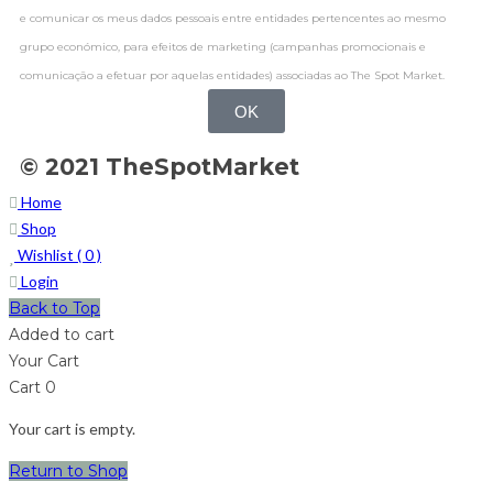
e comunicar os meus dados pessoais entre entidades pertencentes ao mesmo
grupo económico, para efeitos de marketing (campanhas promocionais e
comunicação a efetuar por aquelas entidades) associadas ao The Spot Market.
OK
© 2021 TheSpotMarket
Home
Shop
Wishlist (
0
)
Login
Back to Top
Added to cart
Your Cart
Cart
0
Your cart is empty.
Return to Shop