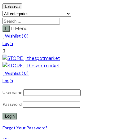
Search
Menu
Wishlist (
0
)
Login
Wishlist (
0
)
Login
Username
Password
Forgot Your Password?