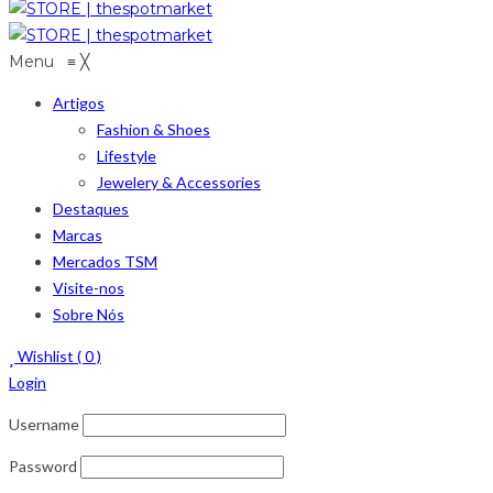
Menu
≡
╳
Artigos
Fashion & Shoes
Lifestyle
Jewelery & Accessories
Destaques
Marcas
Mercados TSM
Visite-nos
Sobre Nós
Wishlist (
0
)
Login
Username
Password