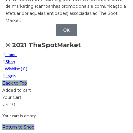
de marketing (campanhas promocionais e comunicação a
efetuar por aquelas entidades) associadas ao The Spot
Market.
OK
© 2021 TheSpotMarket
Home
Shop
Wishlist (
0
)
Login
Back to Top
Added to cart
Your Cart
Cart
0
Your cart is empty.
Return to Shop