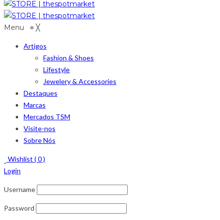
Menu
≡
╳
Artigos
Fashion & Shoes
Lifestyle
Jewelery & Accessories
Destaques
Marcas
Mercados TSM
Visite-nos
Sobre Nós
Wishlist (
0
)
Login
Username
Password