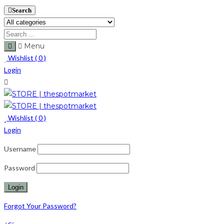
Search
Menu
Wishlist (
0
)
Login
Wishlist (
0
)
Login
Username
Password
Forgot Your Password?