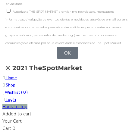
privacidade.
Autorizo a THE SPOT MARKET a enviar-me newsletters, mensagens
informativas, divulgação de eventos, ofertas e novidades, através de e-mail ou sms
e comunicar os meus dados pessoais entre entidades pertencentes ao mesmo
grupo económico, para efeitos de marketing (campanhas promocionais e
comunicação a efetuar por aquelas entidades) associadas ao The Spot Market.
OK
© 2021 TheSpotMarket
Home
Shop
Wishlist (
0
)
Login
Back to Top
Added to cart
Your Cart
Cart
0