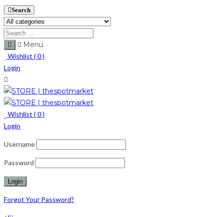
Search
Menu
Wishlist (
0
)
Login
Wishlist (
0
)
Login
Username
Password
Forgot Your Password?