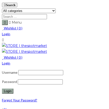
Search
Menu
Wishlist (
0
)
Login
Wishlist (
0
)
Login
Username
Password
Forgot Your Password?