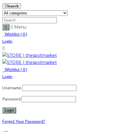
Search
Menu
Wishlist (
0
)
Login
Wishlist (
0
)
Login
Username
Password
Forgot Your Password?