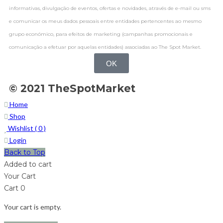
informativas, divulgação de eventos, ofertas e novidades, através de e-mail ou sms
e comunicar os meus dados pessoais entre entidades pertencentes ao mesmo
grupo económico, para efeitos de marketing (campanhas promocionais e
comunicação a efetuar por aquelas entidades) associadas ao The Spot Market.
OK
© 2021 TheSpotMarket
Home
Shop
Wishlist (
0
)
Login
Back to Top
Added to cart
Your Cart
Cart
0
Your cart is empty.