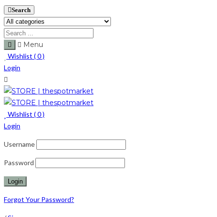
Search
Menu
Wishlist (
0
)
Login
Wishlist (
0
)
Login
Username
Password
Forgot Your Password?