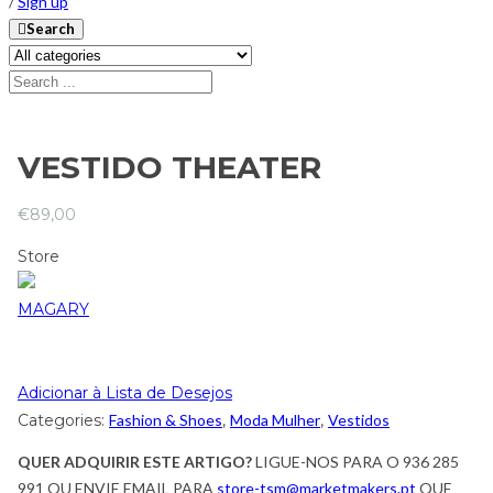
/
Sign up
Search
VESTIDO THEATER
€
89,00
Store
MAGARY
Adicionar à Lista de Desejos
Categories:
Fashion & Shoes
,
Moda Mulher
,
Vestidos
QUER ADQUIRIR ESTE ARTIGO?
LIGUE-NOS PARA O 936 285
991 OU ENVIE EMAIL PARA
store-tsm@marketmakers.pt
QUE