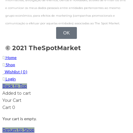
informativas, divulgação de eventos, ofertas e novidades, através de e-mail ou sms
e comunicar os meus dados pessoais entre entidades pertencentes ao mesmo
grupo económico, para efeitos de marketing (campanhas promocionais e
comunicação a efetuar por aquelas entidades) associadas ao The Spot Market.
OK
© 2021 TheSpotMarket
Home
Shop
Wishlist (
0
)
Login
Back to Top
Added to cart
Your Cart
Cart
0
Your cart is empty.
Return to Shop