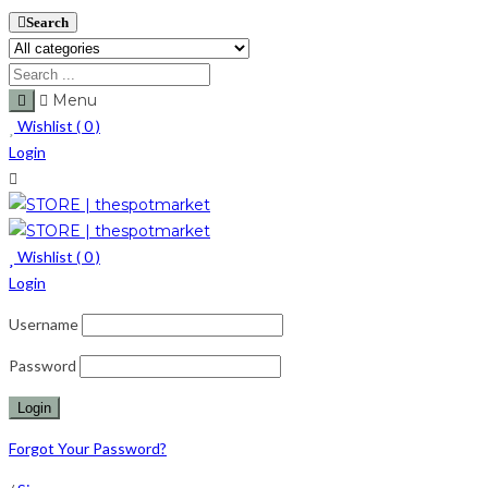
Search
Menu
Wishlist (
0
)
Login
Wishlist (
0
)
Login
Username
Password
Forgot Your Password?