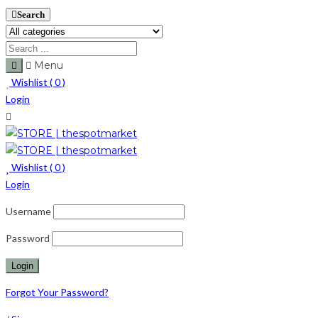
Search
Menu
Wishlist (
0
)
Login
Wishlist (
0
)
Login
Username
Password
Forgot Your Password?