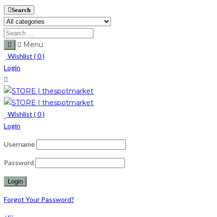
Search
Menu
Wishlist (
0
)
Login
Wishlist (
0
)
Login
Username
Password
Forgot Your Password?