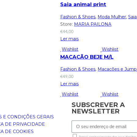
Saia animal print
Fashion & Shoes
,
Moda Mulher
,
Saia
Store:
MARIA PAILONA
€
44,00
Ler mais
Wishlist
Wishlist
MACACÃO BEJE M/L
Fashion & Shoes
,
Macacões e Jumps
€
49,00
Ler mais
Wishlist
Wishlist
SUBSCREVER A
NEWSLETTER
 E CONDIÇÕES GERAIS
CA DE PRIVACIDADE
CA DE COOKIES
Tomei conhecimento dos seus direitos