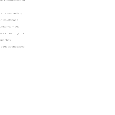
-me newsletters,
tos, ofertas e
municar os meus
ntes ao mesmo grupo
ampanhas
 aquelas entidades)