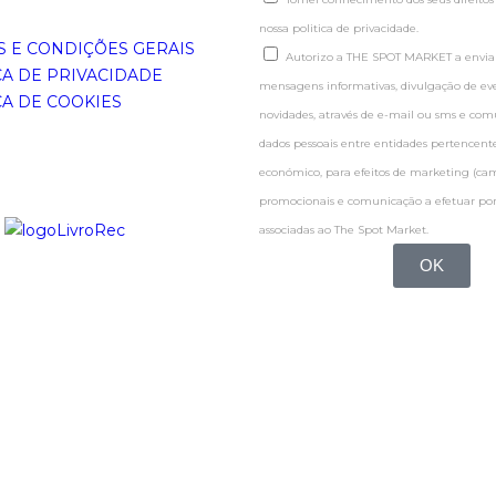
nossa politica de privacidade.
 E CONDIÇÕES GERAIS
Autorizo a THE SPOT MARKET a enviar
CA DE PRIVACIDADE
mensagens informativas, divulgação de even
CA DE COOKIES
novidades, através de e-mail ou sms e co
dados pessoais entre entidades pertence
económico, para efeitos de marketing (c
promocionais e comunicação a efetuar por
associadas ao The Spot Market.
OK