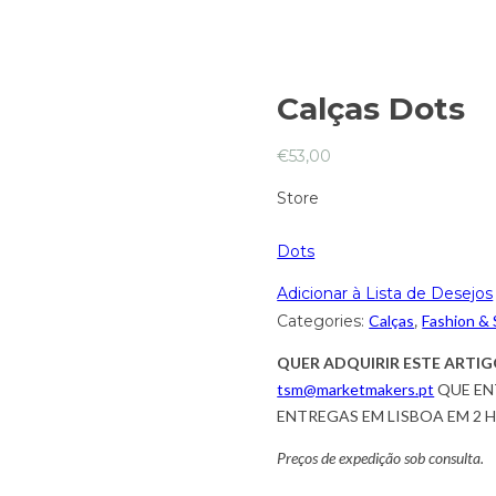
Calças Dots
€
53,00
Store
Dots
Adicionar à Lista de Desejos
Categories:
Calças
,
Fashion &
QUER ADQUIRIR ESTE ARTIG
tsm@marketmakers.pt
QUE EN
ENTREGAS EM LISBOA EM 2 
Preços de expedição sob consulta.