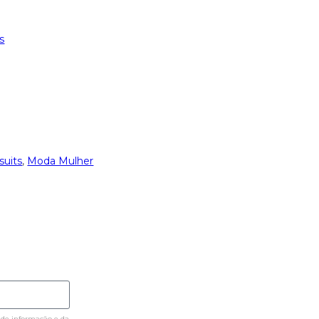
s
uits
,
Moda Mulher
 de informação e da