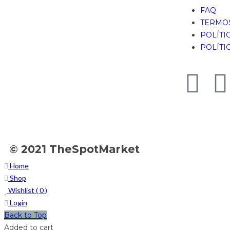
FAQ
TERMOS
POLÍTI
POLÍTI
© 2021 TheSpotMarket
Home
Shop
Wishlist (
0
)
Login
Back to Top
Added to cart