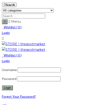
Search
Menu
Wishlist (
0
)
Login
Wishlist (
0
)
Login
Username
Password
Forgot Your Password?