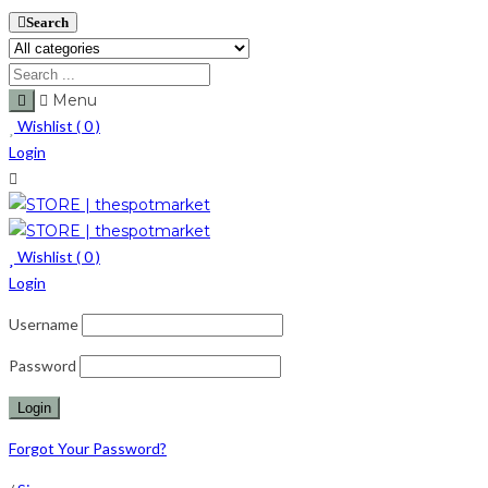
Search
Menu
Wishlist (
0
)
Login
Wishlist (
0
)
Login
Username
Password
Forgot Your Password?