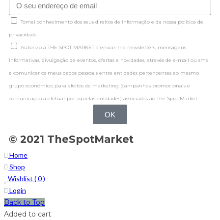
Tomei conhecimento dos seus direitos de informação e da nossa politica de
privacidade.
Autorizo a THE SPOT MARKET a enviar-me newsletters, mensagens
informativas, divulgação de eventos, ofertas e novidades, através de e-mail ou sms
e comunicar os meus dados pessoais entre entidades pertencentes ao mesmo
grupo económico, para efeitos de marketing (campanhas promocionais e
comunicação a efetuar por aquelas entidades) associadas ao The Spot Market.
OK
© 2021 TheSpotMarket
Home
Shop
Wishlist (
0
)
Login
Back to Top
Added to cart