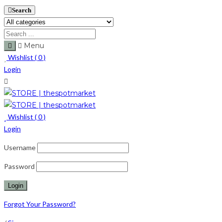
Search
Menu
Wishlist (
0
)
Login
Wishlist (
0
)
Login
Username
Password
Forgot Your Password?