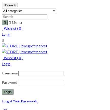
Search
Menu
Wishlist (
0
)
Login
Wishlist (
0
)
Login
Username
Password
Forgot Your Password?