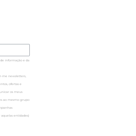
 de informação e da
-me newsletters,
tos, ofertas e
municar os meus
ntes ao mesmo grupo
ampanhas
 aquelas entidades)