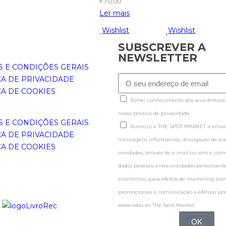
€
70,00
Ler mais
Wishlist
Wishlist
SUBSCREVER A
NEWSLETTER
 E CONDIÇÕES GERAIS
CA DE PRIVACIDADE
CA DE COOKIES
Tomei conhecimento dos seus direitos
nossa politica de privacidade.
 E CONDIÇÕES GERAIS
Autorizo a THE SPOT MARKET a enviar
CA DE PRIVACIDADE
mensagens informativas, divulgação de even
CA DE COOKIES
novidades, através de e-mail ou sms e co
dados pessoais entre entidades pertence
económico, para efeitos de marketing (c
promocionais e comunicação a efetuar por
associadas ao The Spot Market.
OK