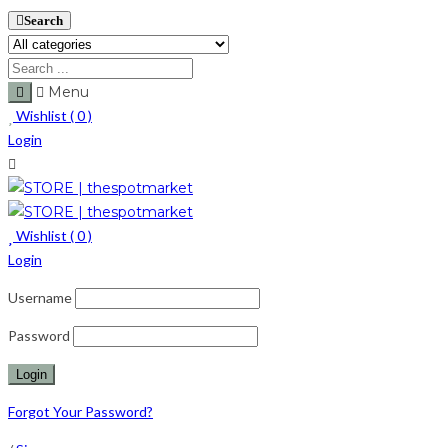
Search
Menu
Wishlist (
0
)
Login
Wishlist (
0
)
Login
Username
Password
Forgot Your Password?