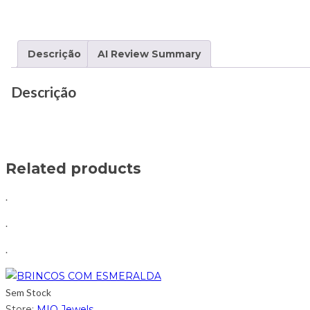
Descrição
AI Review Summary
Descrição
Related products
.
.
.
Sem Stock
Store:
MIO Jewels