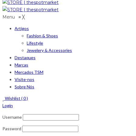
Menu
≡
╳
Artigos
Fashion & Shoes
Lifestyle
Jewelery & Accessories
Destaques
Marcas
Mercados TSM
Visite-nos
Sobre Nós
Wishlist (
0
)
Login
Username
Password