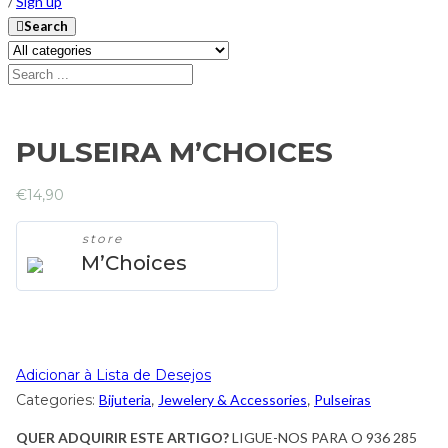
/
Sign up
Search
PULSEIRA M’CHOICES
€
14,90
store
M’Choices
Adicionar à Lista de Desejos
Categories:
Bijuteria
,
Jewelery & Accessories
,
Pulseiras
QUER ADQUIRIR ESTE ARTIGO?
LIGUE-NOS PARA O 936 285