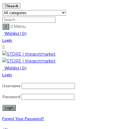
Search
Menu
Wishlist (
0
)
Login
Wishlist (
0
)
Login
Username
Password
Forgot Your Password?