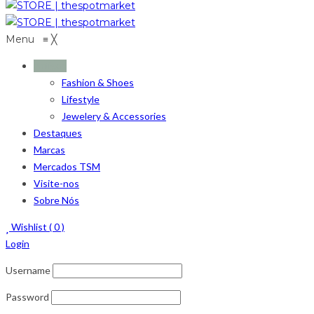
Menu
≡
╳
Artigos
Fashion & Shoes
Lifestyle
Jewelery & Accessories
Destaques
Marcas
Mercados TSM
Visite-nos
Sobre Nós
Wishlist (
0
)
Login
Username
Password