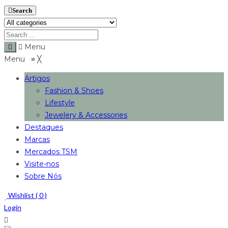
Search
Menu
Menu
≡
╳
Artigos
Fashion & Shoes
Lifestyle
Jewelery & Accessories
Destaques
Marcas
Mercados TSM
Visite-nos
Sobre Nós
Wishlist (
0
)
Login