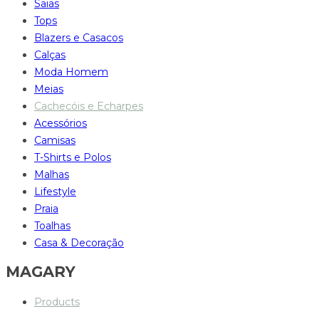
Saias
Tops
Blazers e Casacos
Calças
Moda Homem
Meias
Cachecóis e Echarpes
Acessórios
Camisas
T-Shirts e Polos
Malhas
Lifestyle
Praia
Toalhas
Casa & Decoração
MAGARY
Products