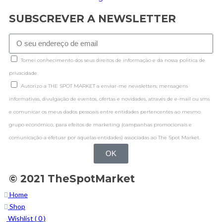
SUBSCREVER A NEWSLETTER
Tomei conhecimento dos seus direitos de informação e da nossa politica de
privacidade.
Autorizo a THE SPOT MARKET a enviar-me newsletters, mensagens
informativas, divulgação de eventos, ofertas e novidades, através de e-mail ou sms
e comunicar os meus dados pessoais entre entidades pertencentes ao mesmo
grupo económico, para efeitos de marketing (campanhas promocionais e
comunicação a efetuar por aquelas entidades) associadas ao The Spot Market.
OK
© 2021 TheSpotMarket
Home
Shop
Wishlist (
0
)