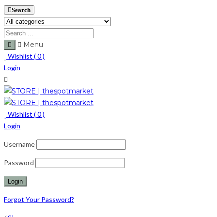
Search
Menu
Wishlist (
0
)
Login
Wishlist (
0
)
Login
Username
Password
Forgot Your Password?