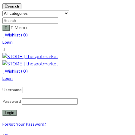
Search
Menu
Wishlist (
0
)
Login
Wishlist (
0
)
Login
Username
Password
Forgot Your Password?