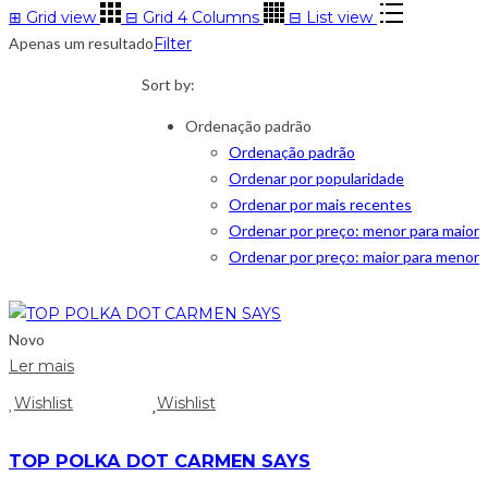
⊞
Grid view
⊟
Grid 4 Columns
⊟
List view
Apenas um resultado
Filter
Sort by:
Ordenação padrão
Ordenação padrão
Ordenar por popularidade
Ordenar por mais recentes
Ordenar por preço: menor para maior
Ordenar por preço: maior para menor
Novo
Ler mais
Wishlist
Wishlist
TOP POLKA DOT CARMEN SAYS