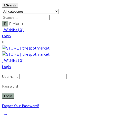
Search
Menu
Wishlist (
0
)
Login
Wishlist (
0
)
Login
Username
Password
Forgot Your Password?