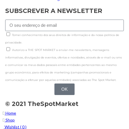
SUBSCREVER A NEWSLETTER
Tomei conhecimento dos seus direitos de informação e da nossa politica de
privacidade.
Autorizo a THE SPOT MARKET a enviar-me newsletters, mensagens
informativas, divulgação de eventos, ofertas e novidades, através de e-mail ou sms
e comunicar os meus dados pessoais entre entidades pertencentes ao mesmo
grupo económico, para efeitos de marketing (campanhas promocionais e
comunicação a efetuar por aquelas entidades) associadas ao The Spot Market.
OK
© 2021 TheSpotMarket
Home
Shop
Wishlist (
0
)