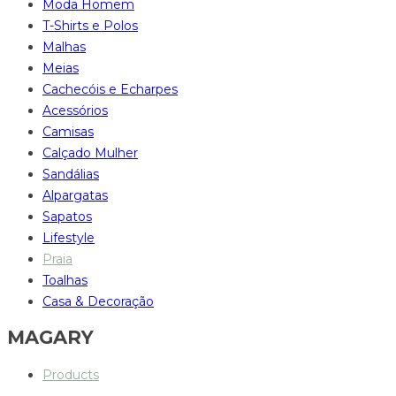
Moda Homem
T-Shirts e Polos
Malhas
Meias
Cachecóis e Echarpes
Acessórios
Camisas
Calçado Mulher
Sandálias
Alpargatas
Sapatos
Lifestyle
Praia
Toalhas
Casa & Decoração
MAGARY
Products