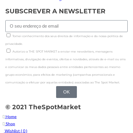
SUBSCREVER A NEWSLETTER
Tomei conhecimento dos seus direitos de informação e da nossa politica de
privacidade.
Autorizo a THE SPOT MARKET a enviar-me newsletters, mensagens
informativas, divulgação de eventos, ofertas e novidades, através de e-mail ou sms
e comunicar os meus dados pessoais entre entidades pertencentes ao mesmo
grupo económico, para efeitos de marketing (campanhas promocionais e
comunicação a efetuar por aquelas entidades) associadas ao The Spot Market.
OK
© 2021 TheSpotMarket
Home
Shop
Wishlist (
0
)