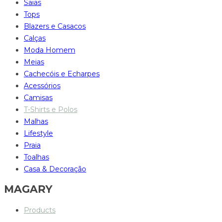
Saias
Tops
Blazers e Casacos
Calças
Moda Homem
Meias
Cachecóis e Echarpes
Acessórios
Camisas
T-Shirts e Polos
Malhas
Lifestyle
Praia
Toalhas
Casa & Decoração
MAGARY
Products