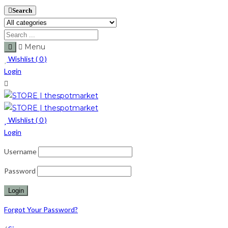
Search
Menu
Wishlist (
0
)
Login
Wishlist (
0
)
Login
Username
Password
Forgot Your Password?