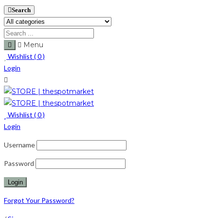
Search
Menu
Wishlist (
0
)
Login
Wishlist (
0
)
Login
Username
Password
Forgot Your Password?