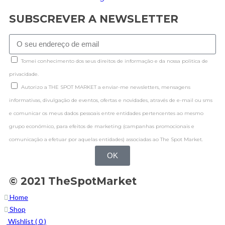
SUBSCREVER A NEWSLETTER
Tomei conhecimento dos seus direitos de informação e da nossa politica de
privacidade.
Autorizo a THE SPOT MARKET a enviar-me newsletters, mensagens
informativas, divulgação de eventos, ofertas e novidades, através de e-mail ou sms
e comunicar os meus dados pessoais entre entidades pertencentes ao mesmo
grupo económico, para efeitos de marketing (campanhas promocionais e
comunicação a efetuar por aquelas entidades) associadas ao The Spot Market.
OK
© 2021 TheSpotMarket
Home
Shop
Wishlist (
0
)