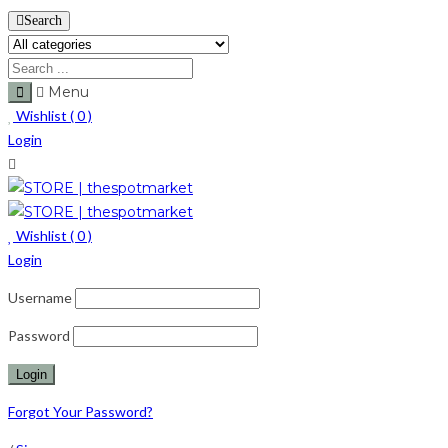
Search
Menu
Wishlist (
0
)
Login
Wishlist (
0
)
Login
Username
Password
Forgot Your Password?