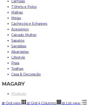
Camisas
T-Shirts e Polos
Malhas
Meias
Cachecóis e Echarpes
Acessórios
Calçado Mulher
Sapatos
Sandálias
Alpargatas
Lifestyle
Praia
Toalhas
Casa & Decoração
MAGARY
Products
⊞
Grid view
⊟
Grid 4 Columns
⊟
List view