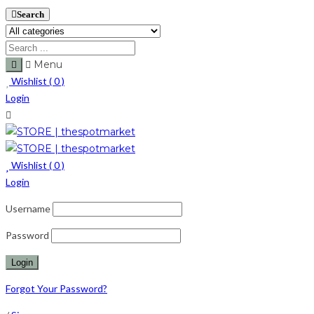
Search
Menu
Wishlist (
0
)
Login
Wishlist (
0
)
Login
Username
Password
Forgot Your Password?