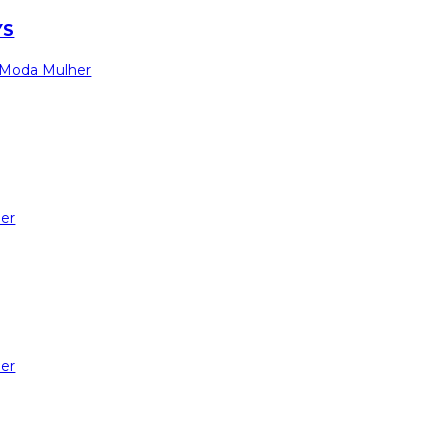
YS
Moda Mulher
er
er