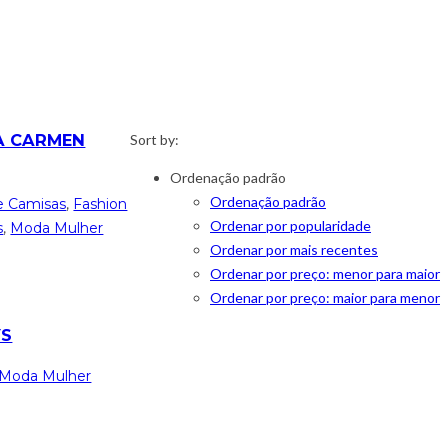
A CARMEN
Sort by:
Ordenação padrão
Ordenação padrão
e Camisas
,
Fashion
Ordenar por popularidade
s
,
Moda Mulher
Ordenar por mais recentes
Ordenar por preço: menor para maior
Ordenar por preço: maior para menor
YS
Moda Mulher