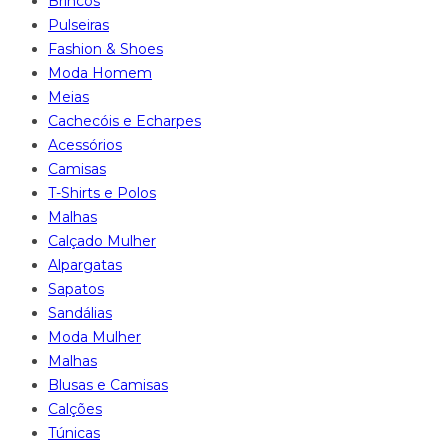
Brincos
Pulseiras
Fashion & Shoes
Moda Homem
Meias
Cachecóis e Echarpes
Acessórios
Camisas
T-Shirts e Polos
Malhas
Calçado Mulher
Alpargatas
Sapatos
Sandálias
Moda Mulher
Malhas
Blusas e Camisas
Calções
Túnicas