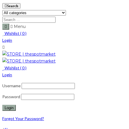
Search
Menu
Wishlist (
0
)
Login
Wishlist (
0
)
Login
Username
Password
Forgot Your Password?