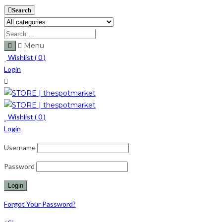
Search
Menu
Wishlist (
0
)
Login
Wishlist (
0
)
Login
Username
Password
Forgot Your Password?