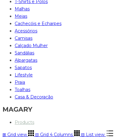
T-Shirts e Polos
Malhas
Meias
Cachecóis e Echarpes
Acessórios
Camisas
Calçado Mulher
Sandálias
Alpargatas
Sapatos
Lifestyle
Praia
Toalhas
Casa & Decoração
MAGARY
Products
⊞
Grid view
⊟
Grid 4 Columns
⊟
List view