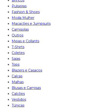
Brincos
Pulseiras
Fashion & Shoes
Moda Mulher
Macacões e Jumpsuits
Camisolas
Outros
Meias e Collants
T-Shirts
Coletes
Saias
Tops
Blazers e Casacos
Calças
Malhas
Blusas e Camisas
Calções
Vestidos
Túnicas