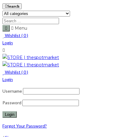
Search
Menu
Wishlist (
0
)
Login
Wishlist (
0
)
Login
Username
Password
Forgot Your Password?