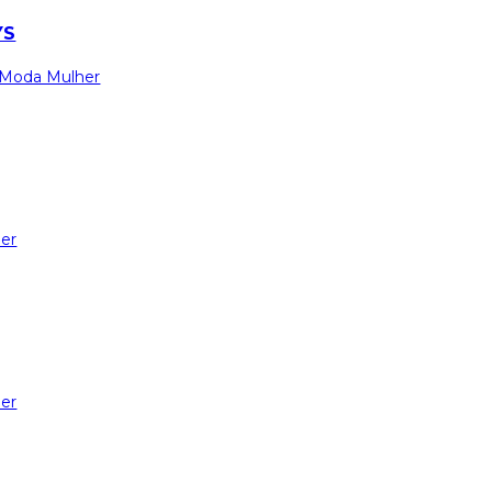
YS
Moda Mulher
er
er