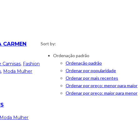
A CARMEN
Sort by:
Ordenação padrão
Ordenação padrão
e Camisas
,
Fashion
Ordenar por popularidade
s
,
Moda Mulher
Ordenar por mais recentes
Ordenar por preço: menor para maior
Ordenar por preço: maior para menor
YS
Moda Mulher