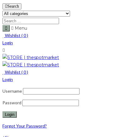
Search
Menu
Wishlist (
0
)
Login
Wishlist (
0
)
Login
Username
Password
Forgot Your Password?