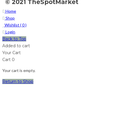
© 2021 TheSpotMarket
Home
Shop
Wishlist (
0
)
Login
Back to Top
Added to cart
Your Cart
Cart
0
Your cart is empty.
Return to Shop