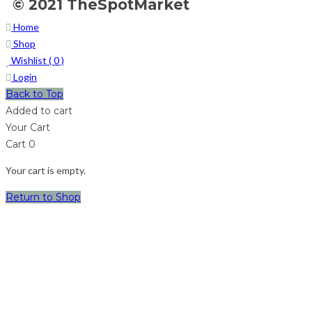
© 2021 TheSpotMarket
Home
Shop
Wishlist (
0
)
Login
Back to Top
Added to cart
Your Cart
Cart
0
Your cart is empty.
Return to Shop