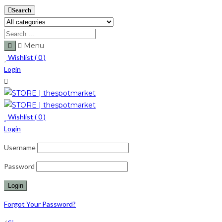
Search
Menu
Wishlist (
0
)
Login
Wishlist (
0
)
Login
Username
Password
Forgot Your Password?