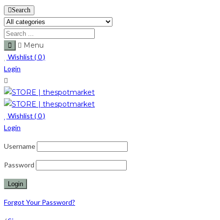
Search
Menu
Wishlist (
0
)
Login
Wishlist (
0
)
Login
Username
Password
Forgot Your Password?