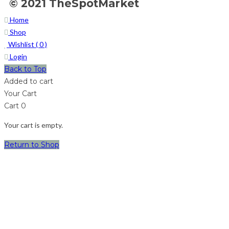
© 2021 TheSpotMarket
Home
Shop
Wishlist (
0
)
Login
Back to Top
Added to cart
Your Cart
Cart
0
Your cart is empty.
Return to Shop