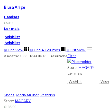
Blusa An’ge
Camisas
€
60,00
Ler mais
Wishlist
Wishlist
⊞
Grid view
⊟
Grid 4 Columns
⊟
List view
A mostrar 1333–1344 de 1355 resultados
Filter
Store:
MAGARY
Ler mais
Wishlist
Wishl
Shoes
,
Moda Mulher
,
Vestidos
Store:
MAGARY
€
135,00