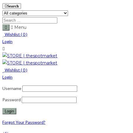
Search
Menu
Wishlist (
0
)
Login
Wishlist (
0
)
Login
Username
Password
Forgot Your Password?