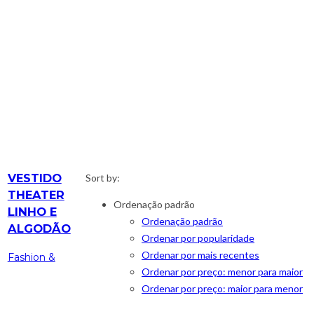
VESTIDO
Sort by:
THEATER
Ordenação padrão
LINHO E
Ordenação padrão
ALGODÃO
Ordenar por popularidade
Ordenar por mais recentes
Fashion &
Ordenar por preço: menor para maior
Ordenar por preço: maior para menor