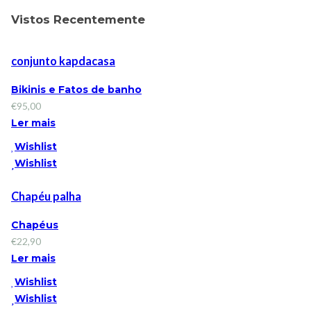
Vistos Recentemente
conjunto kapdacasa
Bikinis e Fatos de banho
€
95,00
Ler mais
Wishlist
Wishlist
Chapéu palha
Chapéus
€
22,90
Ler mais
Wishlist
Wishlist