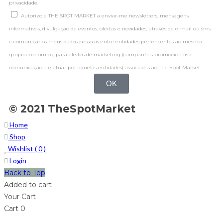
privacidade.
Autorizo a THE SPOT MARKET a enviar-me newsletters, mensagens
informativas, divulgação de eventos, ofertas e novidades, através de e-mail ou sms
e comunicar os meus dados pessoais entre entidades pertencentes ao mesmo
grupo económico, para efeitos de marketing (campanhas promocionais e
comunicação a efetuar por aquelas entidades) associadas ao The Spot Market.
OK
© 2021 TheSpotMarket
Home
Shop
Wishlist (
0
)
Login
Back to Top
Added to cart
Your Cart
Cart
0