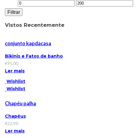
Filtrar
Vistos Recentemente
conjunto kapdacasa
Bikinis e Fatos de banho
€
95,00
Ler mais
Wishlist
Wishlist
Chapéu palha
Chapéus
€
22,90
Ler mais