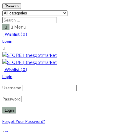
Search
Menu
Wishlist (
0
)
Login
Wishlist (
0
)
Login
Username
Password
Forgot Your Password?