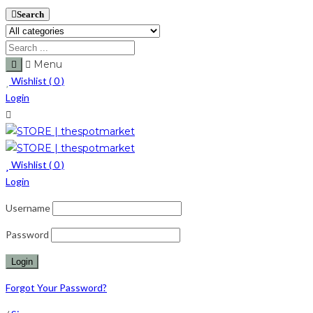
Search
Menu
Wishlist (
0
)
Login
Wishlist (
0
)
Login
Username
Password
Forgot Your Password?