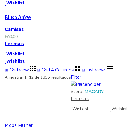
Wishlist
Blusa An’ge
Camisas
€
60,00
Ler mais
Wishlist
Wishlist
⊞
Grid view
⊟
Grid 4 Columns
⊟
List view
A mostrar 1–12 de 1355 resultados
Filter
Store:
MAGARY
Ler mais
Wishlist
Wishlist
Moda Mulher