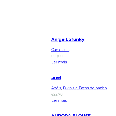
An’ge Lafunky
Camisolas
€
50,00
Ler mais
anel
Anéis
,
Bikinis e Fatos de banho
€
22,90
Ler mais
AURORA BLOUSE