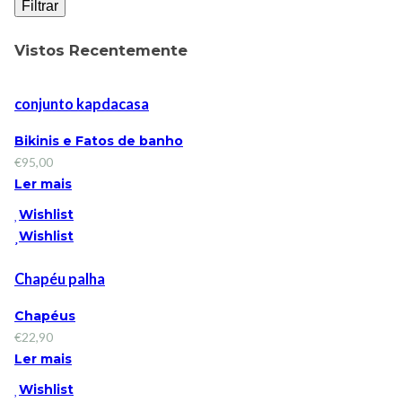
Filtrar
Vistos Recentemente
conjunto kapdacasa
Bikinis e Fatos de banho
€
95,00
Ler mais
Wishlist
Wishlist
Chapéu palha
Chapéus
€
22,90
Ler mais
Wishlist