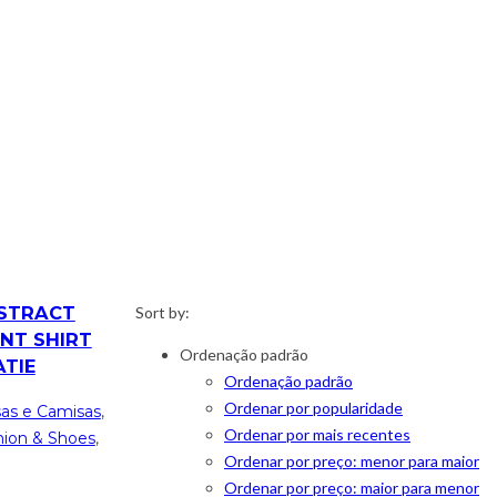
STRACT
Sort by:
INT SHIRT
Ordenação padrão
ATIE
Ordenação padrão
Ordenar por popularidade
sas e Camisas
,
Ordenar por mais recentes
hion & Shoes
,
Ordenar por preço: menor para maior
Ordenar por preço: maior para menor